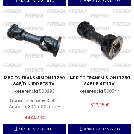
AÑADIR AL CARRITO
AÑADIR AL CARRITO
1350 TC TRANSMISION LT290
1410 TC TRANSMISION LT280
SAE/DIN 100 6T8 TVI
SAE 116 4T11 TVI
Referencia
500293
Referencia
500544
Transmisión serie 1350 -
533,35 €
Cruceta, 30.2 x 92 mm -
Plato 1, SAE97 4T10 - Plato 2,
498,07 €
DIN100 6T8 - Longitud trabajo,
290 mm
AÑADIR AL CARRITO
AÑADIR AL CARRITO