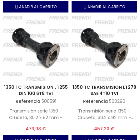
AÑADIR AL CARRITO
AÑADIR AL CARRITO
1350 TC TRANSMISION LT255
1350 TC TRANSMISION LT278
DIN 100 6T8 TVI
SAE 4T10 TVI
Referencia
500591
Referencia
500290
Transmisión serie 1350 -
Transmisión serie 1350 -
Cruceta, 30.2 x 92 mm -
Cruceta, 30.2 x 92 mm -
Plato 1, DIN100 6T8 - Plato 2,
Plato 1, SAE97 4T10 - Plato 2,
473,08 €
457,20 €
DIN100 6T8 - Longitud trabajo,
SAE97 4T10 - Longitud
255 mm
trabajo, 278 mm