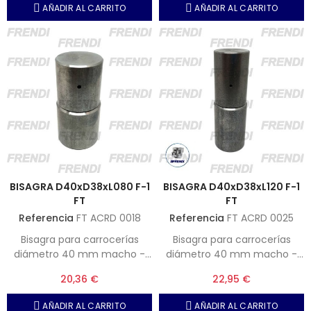
AÑADIR AL CARRITO
AÑADIR AL CARRITO
BISAGRA D40xD38xL080 F-1
BISAGRA D40xD38xL120 F-1
FT
FT
Referencia
FT ACRD 0018
Referencia
FT ACRD 0025
Bisagra para carrocerías
Bisagra para carrocerías
diámetro 40 mm macho -
diámetro 40 mm macho -
38 mm hembra x 80 mm. F-1
38 mm hembra x 120 mm. F-1
20,36 €
22,95 €
Soldable.
Soldable.
AÑADIR AL CARRITO
AÑADIR AL CARRITO