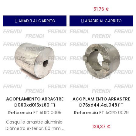
50 mm. Diámetro eje 1, 20
51,76 €
mm sin chavetero. Diámetro
eje 2, 16 mm chavetero 5
AÑADIR AL CARRITO
AÑADIR AL CARRITO
mm.
ACOPLAMIENTO ARRASTRE
ACOPLAMIENTO ARRASTRE
D060xd015xL60 FT
D76xd44.4xL048 FT
Referencia
FT ALRD 0005
Referencia
FT ACRD 0029
Casquillo arrastre aluminio.
129,37 €
Diámetro exterior, 60 mm -
Longitud, 60 mm