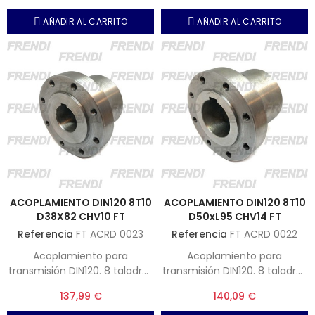
AÑADIR AL CARRITO
AÑADIR AL CARRITO
ACOPLAMIENTO DIN120 8T10
ACOPLAMIENTO DIN120 8T10
D38X82 CHV10 FT
D50xL95 CHV14 FT
Referencia
FT ACRD 0023
Referencia
FT ACRD 0022
Acoplamiento para
Acoplamiento para
transmisión DIN120. 8 taladros
transmisión DIN120. 8 taladros
- Métrica 10. Longitud total 82
- Métrica 10. Longitud total 95
137,99 €
140,09 €
mm. Chavetero 10 mm.
mm. Chavetero 14 mm.