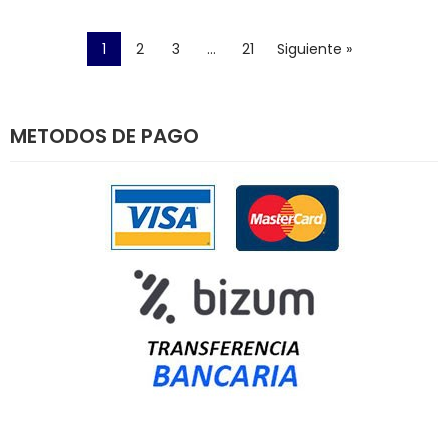
1
2
3
…
21
Siguiente »
METODOS DE PAGO