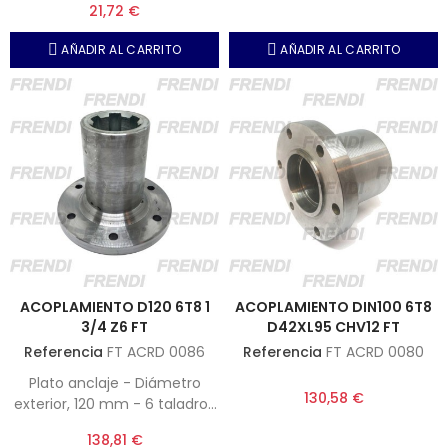
21,72 €
AÑADIR AL CARRITO
AÑADIR AL CARRITO
ACOPLAMIENTO D120 6T8 1
ACOPLAMIENTO DIN100 6T8
3/4 Z6 FT
D42XL95 CHV12 FT
Referencia
FT ACRD 0086
Referencia
FT ACRD 0080
Plato anclaje - Diámetro
130,58 €
exterior, 120 mm - 6 taladros
x 8 mm - Eje extriado
138,81 €
hembra 1" 3-4 Z6