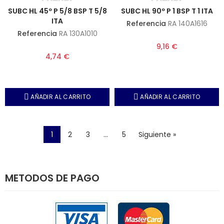
SUBC HL 45º P 5/8 BSP T 5/8
SUBC HL 90º P 1 BSP T 1 ITA
ITA
Referencia
RA 140A1616
Referencia
RA 130A1010
9,16 €
4,74 €
AÑADIR AL CARRITO
AÑADIR AL CARRITO
1
2
3
…
5
Siguiente »
METODOS DE PAGO