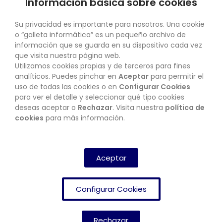
Información básica sobre cookies
SU CUENTA
Su privacidad es importante para nosotros. Una cookie
o “galleta informática” es un pequeño archivo de
información que se guarda en su dispositivo cada vez
que visita nuestra página web.
Utilizamos cookies propias y de terceros para fines
CONTACTO
analíticos. Puedes pinchar en
Aceptar
para permitir el
uso de todas las cookies o en
Configurar Cookies
para ver el detalle y seleccionar qué tipo cookies
deseas aceptar o
Rechazar
. Visita nuestra
política de
BOLETÍN
cookies
para más información.
SUSCRIBIRSE
Aceptar
Configurar Cookies
Rechazar