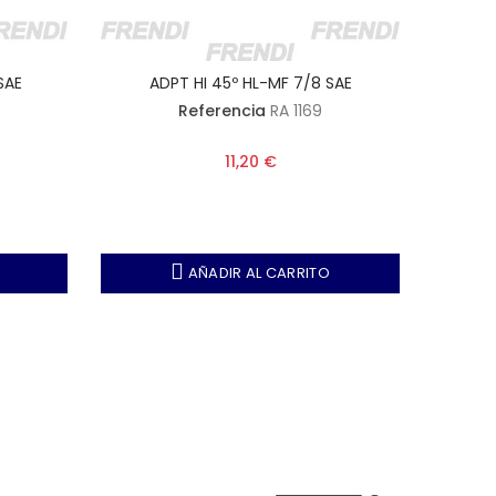
SAE
ADPT HI 45º HL-MF 7/8 SAE
AD
Referencia
RA 1169
11,20 €
AÑADIR AL CARRITO