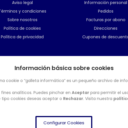
Aviso legal
Información personal
Términos y condiciones
Pedidos
Sobre nosotros
Facturas por abono
Política de cookies
Direcciones
Política de privacidad
Cupones de descuent
Información básica sobre cookies
BOLETÍN
na cookie o “galleta informática” es un pequeño archivo de inf
 fines analíticos. Puedes pinchar en
Aceptar
para permitir el us
ué tipo cookies deseas aceptar o
Rechazar
. Visita nuestra
políti
Configurar Cookies
FRENDISHOP
© Copyright 2024. All Rights Reserved.