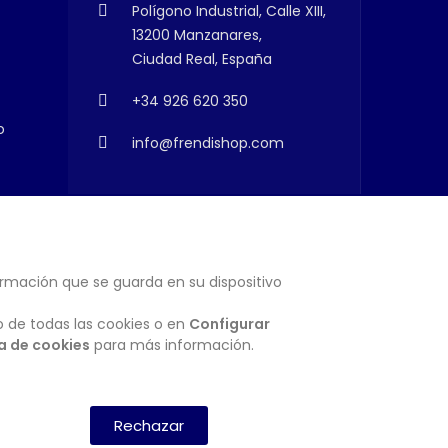
Polígono Industrial, Calle XIII,
13200 Manzanares,
Ciudad Real, España
+34 926 620 350
o
info@frendishop.com
ormación que se guarda en su dispositivo
SUSCRIBIRSE
o de todas las cookies o en
Configurar
ca de cookies
para más información.
Rechazar