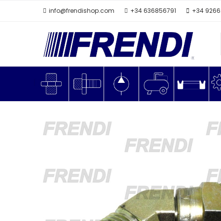
info@frendishop.com
+34 636856791
+34 926