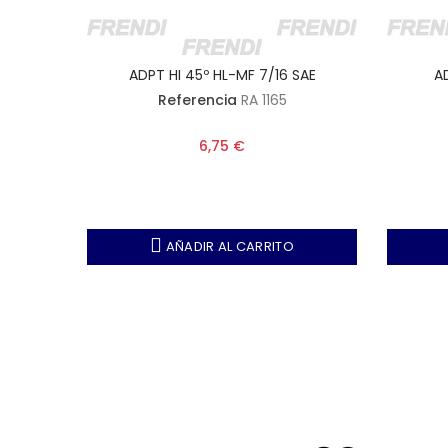
SAE
ADPT HI 45º HL-MF 7/16 SAE
AD
Referencia
RA 1165
6,75 €
AÑADIR AL CARRITO