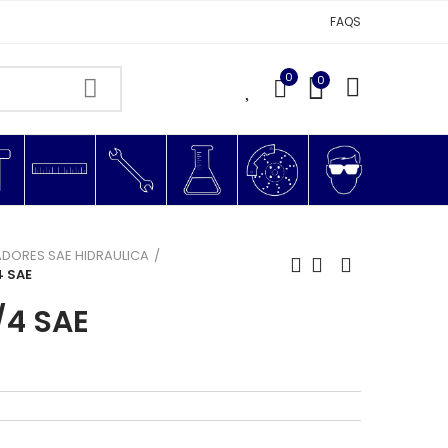
FAQS
0
0
0
DORES SAE HIDRAULICA
4 SAE
/4 SAE