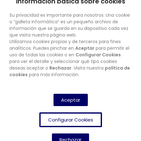
Información básica sobre cookies
SU CUENTA
Su privacidad es importante para nosotros. Una cookie
o “galleta informática” es un pequeño archivo de
información que se guarda en su dispositivo cada vez
que visita nuestra página web.
Utilizamos cookies propias y de terceros para fines
CONTACTO
analíticos. Puedes pinchar en
Aceptar
para permitir el
uso de todas las cookies o en
Configurar Cookies
para ver el detalle y seleccionar qué tipo cookies
deseas aceptar o
Rechazar
. Visita nuestra
política de
BOLETÍN
cookies
para más información.
SUSCRIBIRSE
Aceptar
Configurar Cookies
Rechazar