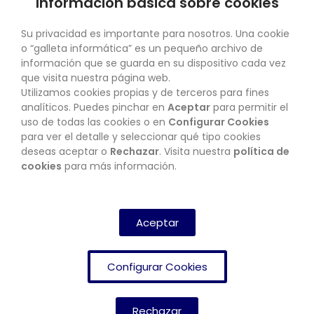
Información básica sobre cookies
SU CUENTA
Su privacidad es importante para nosotros. Una cookie
o “galleta informática” es un pequeño archivo de
información que se guarda en su dispositivo cada vez
que visita nuestra página web.
Utilizamos cookies propias y de terceros para fines
CONTACTO
analíticos. Puedes pinchar en
Aceptar
para permitir el
uso de todas las cookies o en
Configurar Cookies
para ver el detalle y seleccionar qué tipo cookies
deseas aceptar o
Rechazar
. Visita nuestra
política de
BOLETÍN
cookies
para más información.
SUSCRIBIRSE
Aceptar
Configurar Cookies
Rechazar