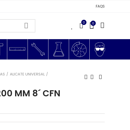
FAQS
0
0
0
ZAS
ALICATE UNIVERSAL
200 MM 8´ CFN