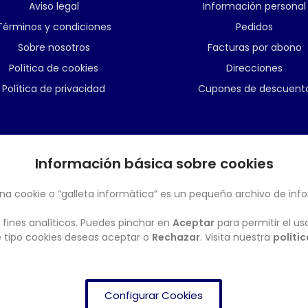
Aviso legal
Información personal
Términos y condiciones
Pedidos
Sobre nosotros
Facturas por abono
Política de cookies
Direcciones
Política de privacidad
Cupones de descuent
Información básica sobre cookies
BOLETÍN
na cookie o “galleta informática” es un pequeño archivo de inf
 fines analíticos. Puedes pinchar en
Aceptar
para permitir el us
ué tipo cookies deseas aceptar o
Rechazar
. Visita nuestra
políti
Configurar Cookies
FRENDISHOP
© Copyright 2024. All Rights Reserved.