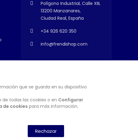
Polígono Industrial, Calle XIII,
13200 Manzanares,
Ciudad Real, España
+34 926 620 350
o
info@frendishop.com
ormación que se guarda en su dispositivo
SUSCRIBIRSE
o de todas las cookies o en
Configurar
ca de cookies
para más información.
Rechazar