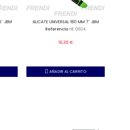
6´ JBM
ALICATE UNIVERSAL 180 MM 7´ JBM
ALICA
Referencia
HE 0604
10,30 €
AÑADIR AL CARRITO