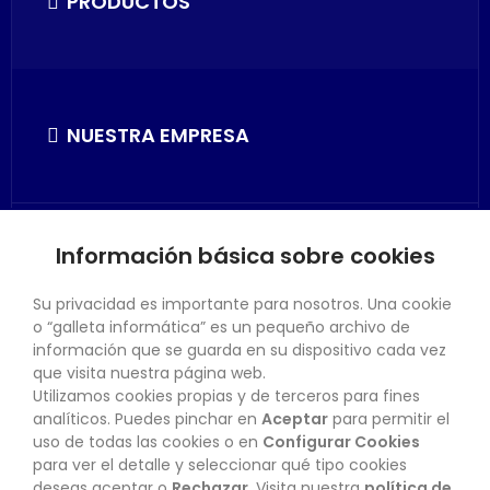
PRODUCTOS
NUESTRA EMPRESA
Información básica sobre cookies
SU CUENTA
Su privacidad es importante para nosotros. Una cookie
o “galleta informática” es un pequeño archivo de
información que se guarda en su dispositivo cada vez
que visita nuestra página web.
Utilizamos cookies propias y de terceros para fines
CONTACTO
analíticos. Puedes pinchar en
Aceptar
para permitir el
uso de todas las cookies o en
Configurar Cookies
para ver el detalle y seleccionar qué tipo cookies
deseas aceptar o
Rechazar
. Visita nuestra
política de