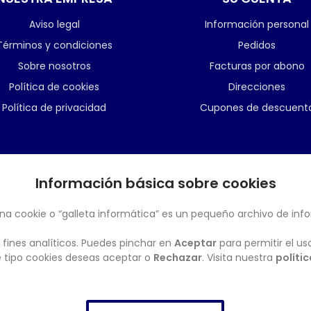
Aviso legal
Información personal
Términos y condiciones
Pedidos
Sobre nosotros
Facturas por abono
Política de cookies
Direcciones
Política de privacidad
Cupones de descuent
Información básica sobre cookies
BOLETÍN
na cookie o “galleta informática” es un pequeño archivo de inf
 fines analíticos. Puedes pinchar en
Aceptar
para permitir el us
ué tipo cookies deseas aceptar o
Rechazar
. Visita nuestra
políti