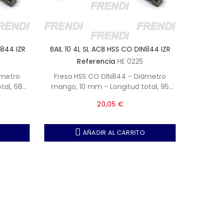
N844 IZR
BAIL 10 4L SL ACB HSS CO DIN844 IZR
BAIL 1
Referencia
HE 0225
ámetro
Fresa HSS CO DIN844 - Diámetro
Fres
tal, 68
mango, 10 mm - Longitud total, 95
mango
4 mm
mm - Longitud corte, 45 mm
mm 
20,05 €
AÑADIR AL CARRITO