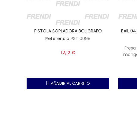
844 IZR
PISTOLA SOPLADORA BOLIGRAFO
BAIL 04
Referencia
PST 0098
metro
Fresa
12,12 €
al, 88
mango,
8 mm
mm 
AÑADIR AL CARRITO