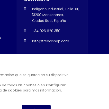
Polígono Industrial, Calle XIII,
13200 Manzanares,
Ciudad Real, España
+34 926 620 350
o
info@frendishop.com
ormación que se guarda en su dispositivo
SUSCRIBIRSE
o de todas las cookies o en
Configurar
ca de cookies
para más información.