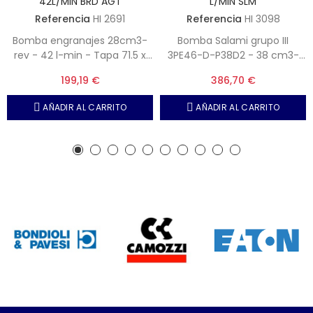
42L/MIN BRD AGT
L/MIN SLM
Referencia
HI 2691
Referencia
HI 3098
Bomba engranajes 28cm3-
Bomba Salami grupo III
rev - 42 l-min - Tapa 71.5 x
3PE46-D-P38D2 - 38 cm3-
96 - Eje cónico 1,8 - Tomas
rev - 57 l-min - Tapa 98x128
199,19 €
386,70 €
por brida 40 y 30
anclaje 58.8 mm - Eje cónico
1,8 - Aspiración brida 51 mm -
AÑADIR AL CARRITO
AÑADIR AL CARRITO
Presión brida 40 mm