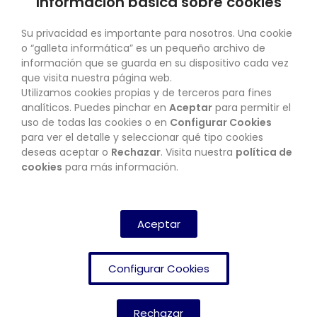
Información básica sobre cookies
SU CUENTA
Su privacidad es importante para nosotros. Una cookie
o “galleta informática” es un pequeño archivo de
información que se guarda en su dispositivo cada vez
que visita nuestra página web.
Utilizamos cookies propias y de terceros para fines
CONTACTO
analíticos. Puedes pinchar en
Aceptar
para permitir el
uso de todas las cookies o en
Configurar Cookies
para ver el detalle y seleccionar qué tipo cookies
deseas aceptar o
Rechazar
. Visita nuestra
política de
BOLETÍN
cookies
para más información.
SUSCRIBIRSE
Aceptar
Configurar Cookies
Rechazar