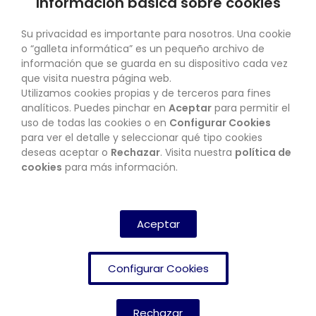
Información básica sobre cookies
SU CUENTA
Su privacidad es importante para nosotros. Una cookie
o “galleta informática” es un pequeño archivo de
información que se guarda en su dispositivo cada vez
que visita nuestra página web.
Utilizamos cookies propias y de terceros para fines
CONTACTO
analíticos. Puedes pinchar en
Aceptar
para permitir el
uso de todas las cookies o en
Configurar Cookies
para ver el detalle y seleccionar qué tipo cookies
deseas aceptar o
Rechazar
. Visita nuestra
política de
BOLETÍN
cookies
para más información.
SUSCRIBIRSE
Aceptar
Configurar Cookies
Rechazar