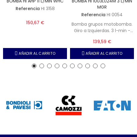
BOMBA HI AHP 11 L/MIN WHC
BOMBA HI 1003L024M 3 L/MIN
MGR
Referencia
HI 3158
Referencia
HI 0054
150,67 €
Bomba grupos motobomba.
Giro a Izquierdas. 3 l-min -
Centros 40 mm - Arrastre 5
139,59 €
mm - Centraje, 32 mm -
Aspiración 3-8" BSP - Presión
AÑADIR AL CARRITO
AÑADIR AL CARRITO
máxima, 250 bar