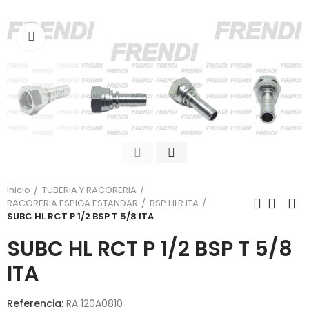
Click para agrandar
Inicio
TUBERIA Y RACORERIA
RACORERIA ESPIGA ESTANDAR
BSP HLR ITA
SUBC HL RCT P 1/2 BSP T 5/8 ITA
SUBC HL RCT P 1/2 BSP T 5/8
ITA
Referencia:
RA 120A0810