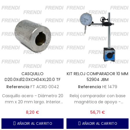
CASQUILLO
KIT RELOJ COMPARADOR 10 MM
D20.0Xd12.0XCH04XL20.0 TF
52904 JBM
Referencia
FT ACRD 0042
Referencia
HE 1479
Casquillo acero - Diámetro 20
Reloj comparador con base
mm x 20 mm largo. Interior
magnética de apoyo -
diámetro 12 mm con
Capacidad 10 mm - Precisión
8,20 €
56,71 €
chavetero de ancho 4 mm
0.01 mm
AÑADIR AL CARRITO
AÑADIR AL CARRITO