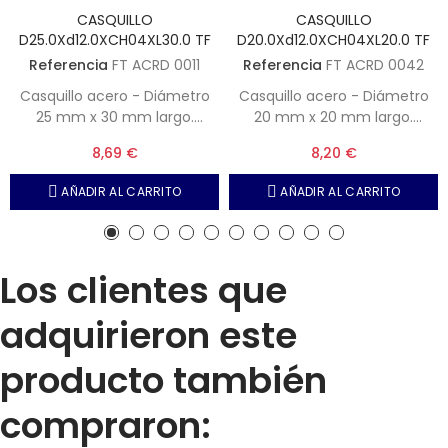
CASQUILLO
CASQUILLO
D25.0Xd12.0XCH04XL30.0 TF
D20.0Xd12.0XCH04XL20.0 TF
Referencia
FT ACRD 0011
Referencia
FT ACRD 0042
Casquillo acero - Diámetro
Casquillo acero - Diámetro
25 mm x 30 mm largo.
20 mm x 20 mm largo.
Interior diámetro 12 mm con
Interior diámetro 12 mm con
8,69 €
8,20 €
chavetero de ancho 4 mm
chavetero de ancho 4 mm
AÑADIR AL CARRITO
AÑADIR AL CARRITO
Los clientes que
adquirieron este
producto también
compraron: