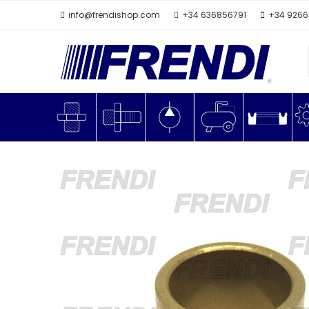
info@frendishop.com
+34 636856791
+34 926