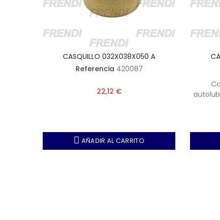
 A
CASQUILLO 032X038X050 A
CA
Referencia
420087
nce
Ca
22,12 €
rior, 15
autolub
0 mm -
mm - 
es por
Altura
AÑADIR AL CARRITO