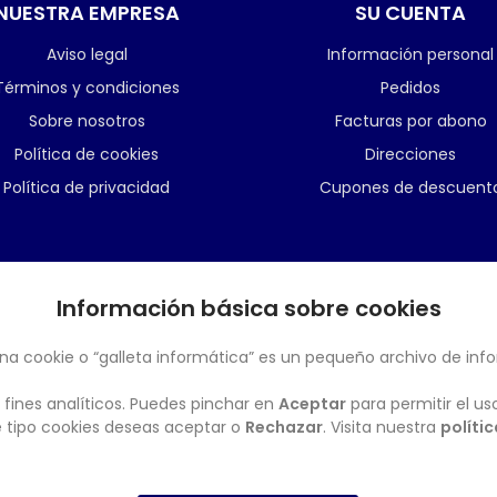
NUESTRA EMPRESA
SU CUENTA
Aviso legal
Información personal
Términos y condiciones
Pedidos
Sobre nosotros
Facturas por abono
Política de cookies
Direcciones
Política de privacidad
Cupones de descuent
Información básica sobre cookies
BOLETÍN
na cookie o “galleta informática” es un pequeño archivo de inf
 fines analíticos. Puedes pinchar en
Aceptar
para permitir el us
ué tipo cookies deseas aceptar o
Rechazar
. Visita nuestra
políti