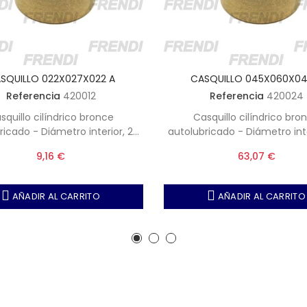
SQUILLO 022X027X022 A
CASQUILLO 045X060X04
Referencia
420012
Referencia
420024
squillo cilíndrico bronce
Casquillo cilíndrico bro
ricado - Diámetro interior, 22
autolubricado - Diámetro inte
Diámetro exterior, 27 mm -
mm - Diámetro exterior, 6
9,16 €
63,07 €
, 22 mm (Nota, Unidades por
Altura, 45 mm
caja 2)
AÑADIR AL CARRITO
AÑADIR AL CARRITO