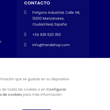
CONTACTO
Polígono Industrial, Calle XIII,
13200 Manzanares,
Ciudad Real, España
+34 926 620 350
o
info@frendishop.com
ormación que se guarda en su dispositivo
SUSCRIBIRSE
o de todas las cookies o en
Configurar
ca de cookies
para más información.