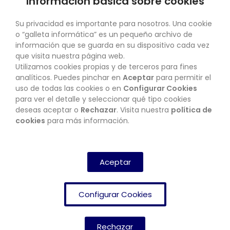
Información básica sobre cookies
SU CUENTA
Su privacidad es importante para nosotros. Una cookie
o “galleta informática” es un pequeño archivo de
información que se guarda en su dispositivo cada vez
que visita nuestra página web.
Utilizamos cookies propias y de terceros para fines
CONTACTO
analíticos. Puedes pinchar en
Aceptar
para permitir el
uso de todas las cookies o en
Configurar Cookies
para ver el detalle y seleccionar qué tipo cookies
deseas aceptar o
Rechazar
. Visita nuestra
política de
BOLETÍN
cookies
para más información.
SUSCRIBIRSE
Aceptar
Configurar Cookies
Rechazar