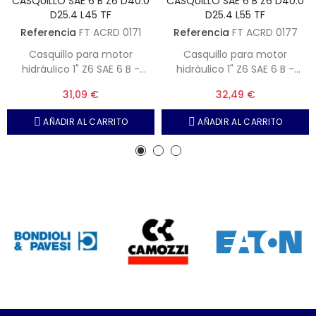
CASQUILLO SAE 6 B Z6 D40.0
CASQUILLO SAE 6 B Z6 D40.0
D25.4 L45 TF
D25.4 L55 TF
Referencia
FT ACRD 0171
Referencia
FT ACRD 0177
Casquillo para motor
Casquillo para motor
hidráulico 1" Z6 SAE 6 B -
hidráulico 1" Z6 SAE 6 B -
Motor eje tipo SH - BS2059 -
Motor eje tipo SH - BS2059 -
31,09 €
32,49 €
Diámetro exterior, 40 mm -
Diámetro exterior, 40 mm -
Interior estriazo Z6 1" -
Interior estriazo Z6 1" -
AÑADIR AL CARRITO
AÑADIR AL CARRITO
Longitud, 45 mm
Longitud, 55 mm