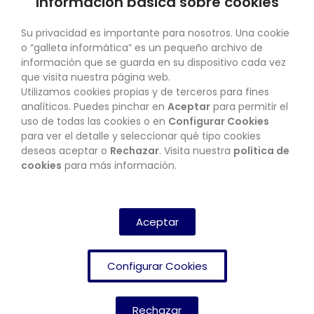
Información básica sobre cookies
SU CUENTA
Su privacidad es importante para nosotros. Una cookie
o “galleta informática” es un pequeño archivo de
información que se guarda en su dispositivo cada vez
que visita nuestra página web.
Utilizamos cookies propias y de terceros para fines
CONTACTO
analíticos. Puedes pinchar en
Aceptar
para permitir el
uso de todas las cookies o en
Configurar Cookies
para ver el detalle y seleccionar qué tipo cookies
deseas aceptar o
Rechazar
. Visita nuestra
política de
BOLETÍN
cookies
para más información.
SUSCRIBIRSE
Aceptar
Configurar Cookies
Rechazar