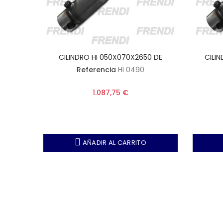
700 DE
CILINDRO HI 050X070X2650 DE
CILIN
Referencia
HI 0490
ecto,
1.087,75 €
0 mm -
25 mm -
AÑADIR AL CARRITO