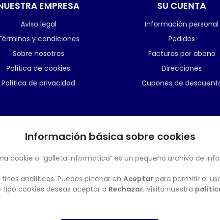
NUESTRA EMPRESA
SU CUENTA
Aviso legal
Información personal
Términos y condiciones
Pedidos
Sobre nosotros
Facturas por abono
Política de cookies
Direcciones
Política de privacidad
Cupones de descuent
Información básica sobre cookies
BOLETÍN
na cookie o “galleta informática” es un pequeño archivo de inf
 fines analíticos. Puedes pinchar en
Aceptar
para permitir el us
ué tipo cookies deseas aceptar o
Rechazar
. Visita nuestra
políti