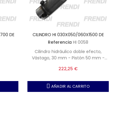
0700 DE
CILINDRO HI 030X050/060X1500 DE
CILIN
Referencia
HI 0058
Cilindro hidráulico doble efecto,
Cili
Vástago, 30 mm - Pistón 50 mm -
Vásta
1500 mm carrera - Bulones 25 mm -
600 mm
222,25 €
Tomas 3-8 BSPP.
AÑADIR AL CARRITO