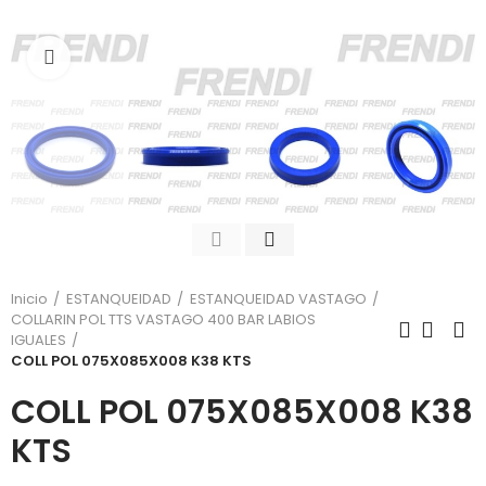
Click para agrandar
Inicio
ESTANQUEIDAD
ESTANQUEIDAD VASTAGO
COLLARIN POL TTS VASTAGO 400 BAR LABIOS
IGUALES
COLL POL 075X085X008 K38 KTS
COLL POL 075X085X008 K38
KTS