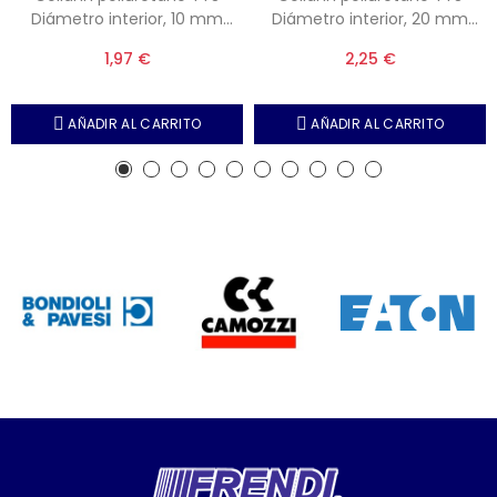
Diámetro interior, 10 mm
Diámetro interior, 20 mm
Diámetro exterior, 16 mm
Diámetro exterior, 28 mm
1,97 €
2,25 €
Altura, 4.8 mm
Altura, 5.8 mm
AÑADIR AL CARRITO
AÑADIR AL CARRITO