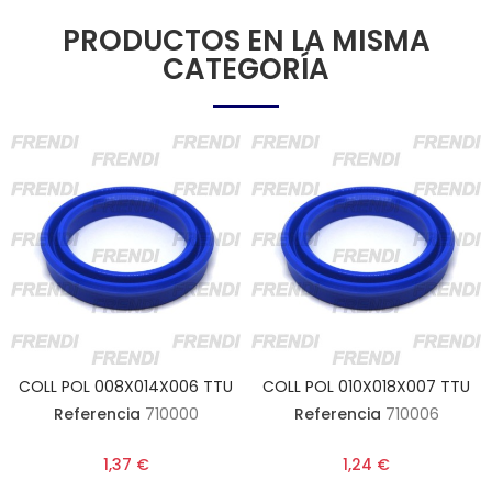
PRODUCTOS EN LA MISMA
CATEGORÍA
COLL POL 008X014X006 TTU
COLL POL 010X018X007 TTU
Referencia
710000
Referencia
710006
1,37 €
1,24 €