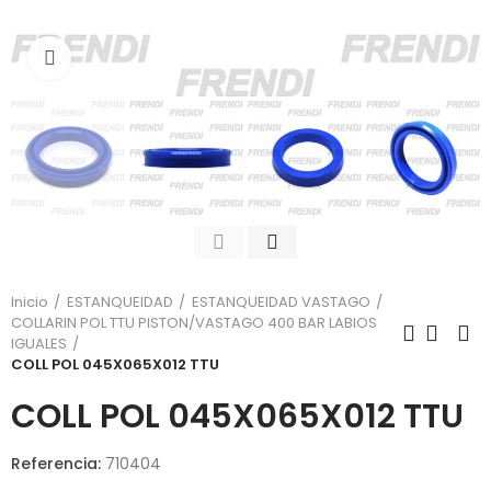
Click para agrandar
Inicio
ESTANQUEIDAD
ESTANQUEIDAD VASTAGO
COLLARIN POL TTU PISTON/VASTAGO 400 BAR LABIOS
IGUALES
COLL POL 045X065X012 TTU
COLL POL 045X065X012 TTU
Referencia:
710404