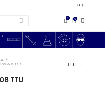
FAQS
0
0
0
AGO
IOS IGUALES
08 TTU