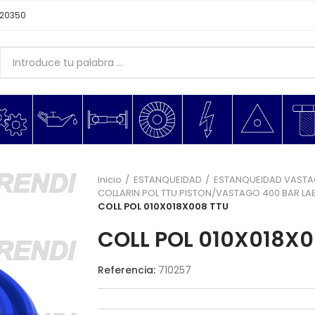
620350
Inicio
ESTANQUEIDAD
ESTANQUEIDAD VAST
COLLARIN POL TTU PISTON/VASTAGO 400 BAR LAB
COLL POL 010X018X008 TTU
COLL POL 010X018X0
Referencia:
710257