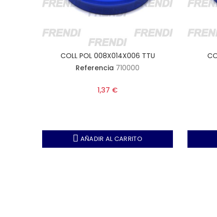
TTU
COLL POL 008X014X006 TTU
CO
Referencia
710000
1,37 €
AÑADIR AL CARRITO