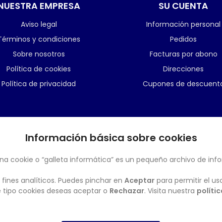
NUESTRA EMPRESA
SU CUENTA
Aviso legal
Información personal
Términos y condiciones
Pedidos
Sobre nosotros
Facturas por abono
Política de cookies
Direcciones
Política de privacidad
Cupones de descuent
Información básica sobre cookies
BOLETÍN
na cookie o “galleta informática” es un pequeño archivo de inf
 fines analíticos. Puedes pinchar en
Aceptar
para permitir el us
ué tipo cookies deseas aceptar o
Rechazar
. Visita nuestra
políti