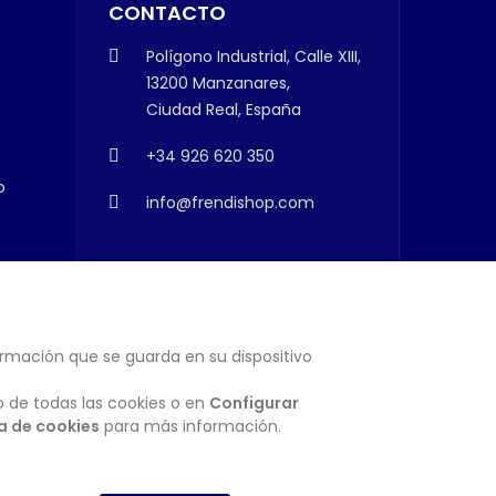
CONTACTO
Polígono Industrial, Calle XIII,
13200 Manzanares,
Ciudad Real, España
+34 926 620 350
o
info@frendishop.com
ormación que se guarda en su dispositivo
SUSCRIBIRSE
o de todas las cookies o en
Configurar
ca de cookies
para más información.