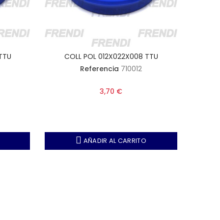
TTU
COLL POL 012X022X008 TTU
CO
Referencia
710012
3,70 €
AÑADIR AL CARRITO