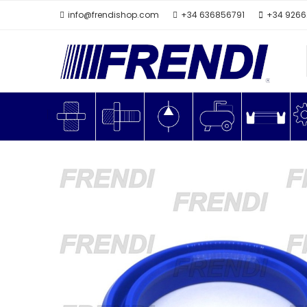
info@frendishop.com
+34 636856791
+34 926