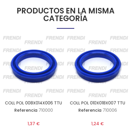
PRODUCTOS EN LA MISMA
CATEGORÍA
COLL POL 008X014X006 TTU
COLL POL 010X018X007 TTU
Referencia
710000
Referencia
710006
1,37 €
1,24 €