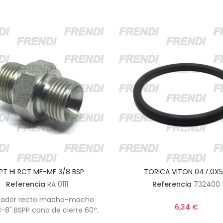
PT HI RCT MF-MF 3/8 BSP
TORICA VITON 047.0X5
Referencia
RA 0111
Referencia
732400
tador recto macho-macho
6,34 €
3-8" BSPP cono de cierre 60º.