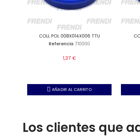
TTU
COLL POL 008X014X006 TTU
CO
Referencia
710000
1,37 €
AÑADIR AL CARRITO
Los clientes que 