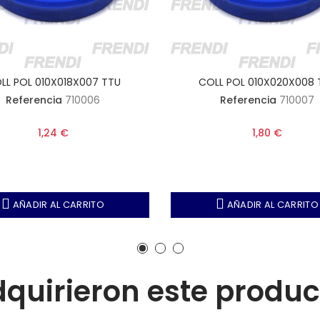
LL POL 010X018X007 TTU
COLL POL 010X020X008 
Referencia
710006
Referencia
710007
1,24 €
1,80 €
AÑADIR AL CARRITO
AÑADIR AL CARRITO
adquirieron este produ