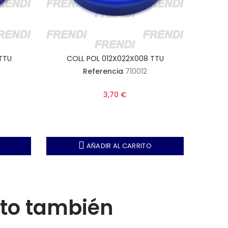
TTU
COLL POL 012X022X008 TTU
CO
Referencia
710012
3,70 €
AÑADIR AL CARRITO
cto también