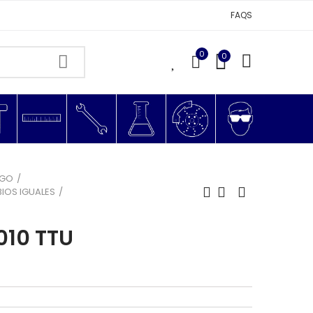
FAQS
0
0
0
AGO
IOS IGUALES
010 TTU