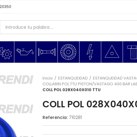
620350
Inicio
ESTANQUEIDAD
ESTANQUEIDAD VAST
COLLARIN POL TTU PISTON/VASTAGO 400 BAR LAB
COLL POL 028X040X010 TTU
COLL POL 028X040X
Referencia:
710281