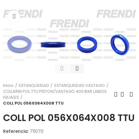
Click para agrandar
Inicio
ESTANQUEIDAD
ESTANQUEIDAD VASTAGO
COLLARIN POL TTU PISTON/VASTAGO 400 BAR LABIOS
IGUALES
COLL POL 056X064X008 TTU
COLL POL 056X064X008 TTU
Referencia:
711070