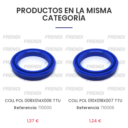
PRODUCTOS EN LA MISMA
CATEGORÍA
COLL POL 008X014X006 TTU
COLL POL 010X018X007 TTU
Referencia
710000
Referencia
710006
1,37 €
1,24 €