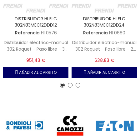
DISTRIBUIDOR HI ELC
DISTRIBUIDOR HI ELC
302N83MEC12DDD12
302N83MEC12DD24
Referencia
HI 0576
Referencia
HI 0680
Distribuidor eléctrico-manual
Distribuidor eléctrico-manual
302 Roquet - Paso libre - 3
302 Roquet - Paso libre - 2
Elementos doble efecto -
Elementos doble efecto -
951,43 €
638,83 €
Voltaje 12 VDC
Voltaje 24 VDC
AÑADIR AL CARRITO
AÑADIR AL CARRITO