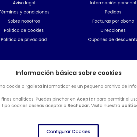
Aviso legal
Información personal
Términos y condiciones
Pedidos
Sobre nosotros
Facturas por abono
Política de cookies
Direcciones
Política de privacidad
Cupones de descuent
Información básica sobre cookies
BOLETÍN
na cookie o “galleta informática” es un pequeño archivo de inf
 fines analíticos. Puedes pinchar en
Aceptar
para permitir el us
ué tipo cookies deseas aceptar o
Rechazar
. Visita nuestra
políti
Configurar Cookies
FRENDISHOP
© Copyright 2024. All Rights Reserved.