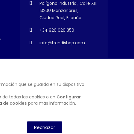
Polígono Industrial, Calle XIII,
13200 Manzanares,
Ciudad Real, España
+34 926 620 350
o
info@frendishop.com
ormación que se guarda en su dispositivo
SUSCRIBIRSE
o de todas las cookies o en
Configurar
ca de cookies
para más información.
Rechazar