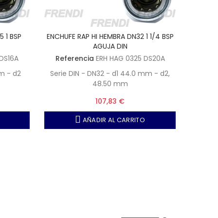
 1 BSP
ENCHUFE RAP HI HEMBRA DN32 1 1/4 BSP
AGUJA DIN
DS16A
Referencia
ERH HAG 0325 DS20A
mm - d2
Serie DIN - DN32 - d1 44.0 mm - d2,
48.50 mm
107,83 €
AÑADIR AL CARRITO