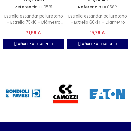
Referencia
HI 0581
Referencia
HI 0582
Estrella estandar poliuretano
Estrella estandar poliuretano
- Estrella 75x16 - Diámetro
- Estrella 60x14 - Diámetro
interior, 31 mm - Dureza 92
interior, 27 mm - Dureza 92
21,59 €
15,79 €
ShA
ShA
AÑADIR AL CARRITO
AÑADIR AL CARRITO