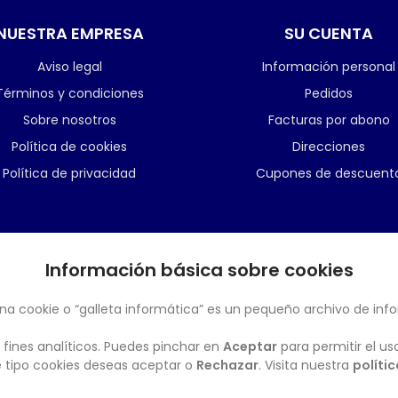
NUESTRA EMPRESA
SU CUENTA
Aviso legal
Información personal
Términos y condiciones
Pedidos
Sobre nosotros
Facturas por abono
Política de cookies
Direcciones
Política de privacidad
Cupones de descuent
Información básica sobre cookies
BOLETÍN
na cookie o “galleta informática” es un pequeño archivo de inf
 fines analíticos. Puedes pinchar en
Aceptar
para permitir el us
ué tipo cookies deseas aceptar o
Rechazar
. Visita nuestra
políti