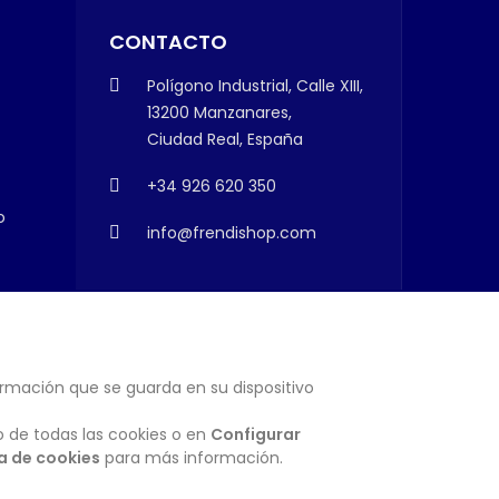
CONTACTO
Polígono Industrial, Calle XIII,
13200 Manzanares,
Ciudad Real, España
+34 926 620 350
o
info@frendishop.com
ormación que se guarda en su dispositivo
SUSCRIBIRSE
o de todas las cookies o en
Configurar
ca de cookies
para más información.