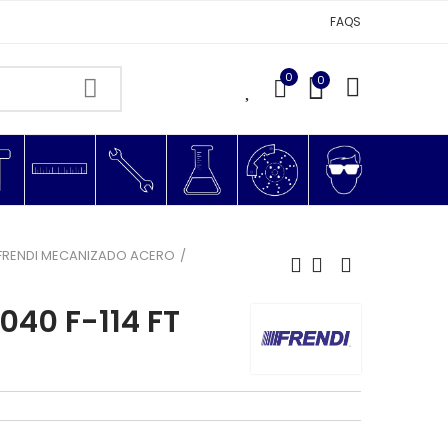
FAQS
0
0
0
FRENDI MECANIZADO ACERO
40 F-114 FT