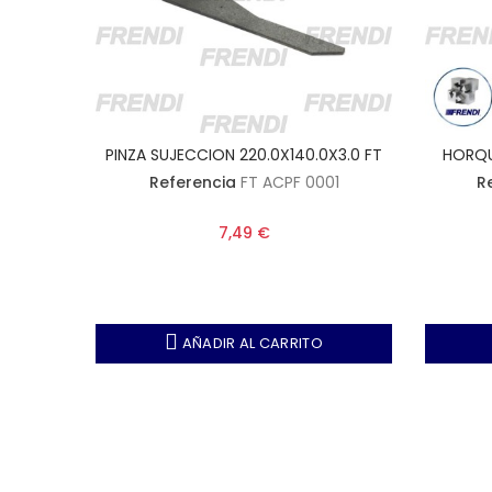
114 TF
PINZA SUJECCION 220.0X140.0X3.0 FT
HORQUI
09
Referencia
FT ACPF 0001
R
7,49 €
AÑADIR AL CARRITO