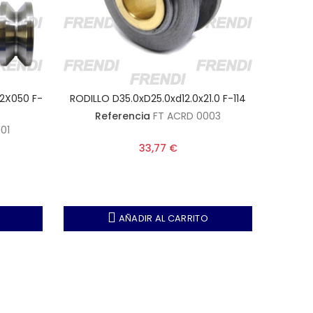
2X050 F-
RODILLO D35.0xD25.0xd12.0x21.0 F-114
EJE SEP
Referencia
FT ACRD 0003
R
01
33,77 €
AÑADIR AL CARRITO