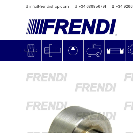
info@frendishop.com
+34 636856791
+34 926