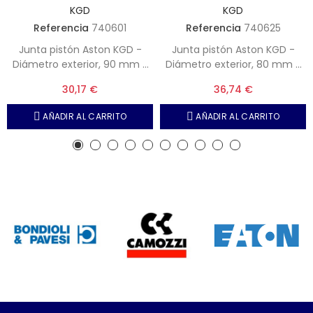
KGD
KGD
Referencia
740601
Referencia
740625
Junta pistón Aston KGD -
Junta pistón Aston KGD -
Diámetro exterior, 90 mm -
Diámetro exterior, 80 mm -
Diámetro interior, 72 mm -
Diámetro interior, 65 mm -
30,17 €
36,74 €
Altura central, 22.5 mm
Altura central, 20 mm
AÑADIR AL CARRITO
AÑADIR AL CARRITO