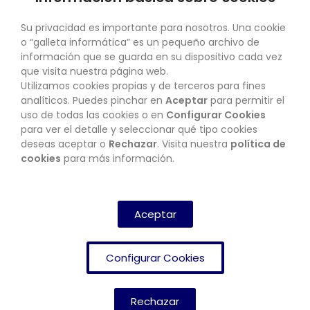
SU CUENTA
Su privacidad es importante para nosotros. Una cookie
o “galleta informática” es un pequeño archivo de
información que se guarda en su dispositivo cada vez
que visita nuestra página web.
Utilizamos cookies propias y de terceros para fines
CONTACTO
analíticos. Puedes pinchar en
Aceptar
para permitir el
uso de todas las cookies o en
Configurar Cookies
para ver el detalle y seleccionar qué tipo cookies
deseas aceptar o
Rechazar
. Visita nuestra
política de
BOLETÍN
cookies
para más información.
SUSCRIBIRSE
Aceptar
Configurar Cookies
Rechazar
FRENDISHOP
© Copyright 2024. All Rights Reserved.