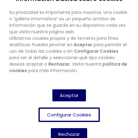
SU CUENTA
Su privacidad es importante para nosotros. Una cookie
o “galleta informática” es un pequeño archivo de
información que se guarda en su dispositivo cada vez
que visita nuestra página web.
Utilizamos cookies propias y de terceros para fines
CONTACTO
analíticos. Puedes pinchar en
Aceptar
para permitir el
uso de todas las cookies o en
Configurar Cookies
para ver el detalle y seleccionar qué tipo cookies
deseas aceptar o
Rechazar
. Visita nuestra
política de
BOLETÍN
cookies
para más información.
SUSCRIBIRSE
Aceptar
Configurar Cookies
Rechazar
FRENDISHOP
© Copyright 2024. All Rights Reserved.