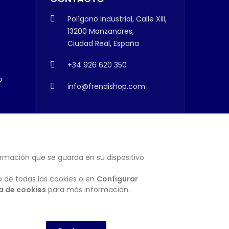
Polígono Industrial, Calle XIII,
13200 Manzanares,
Ciudad Real, España
+34 926 620 350
o
info@frendishop.com
ormación que se guarda en su dispositivo
SUSCRIBIRSE
o de todas las cookies o en
Configurar
ca de cookies
para más información.