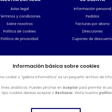
Aviso legal
Información personal
Términos y condiciones
Pedidos
Sobre nosotros
Facturas por abono
Política de cookies
Direcciones
Política de privacidad
Cupones de descuent
Información básica sobre cookies
BOLETÍN
na cookie o “galleta informática” es un pequeño archivo de inf
 fines analíticos. Puedes pinchar en
Aceptar
para permitir el us
ué tipo cookies deseas aceptar o
Rechazar
. Visita nuestra
políti