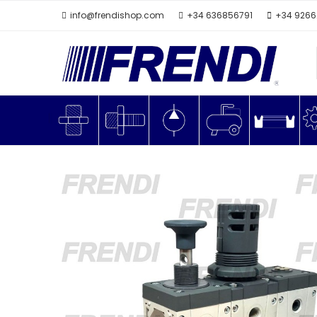
info@frendishop.com
+34 636856791
+34 926