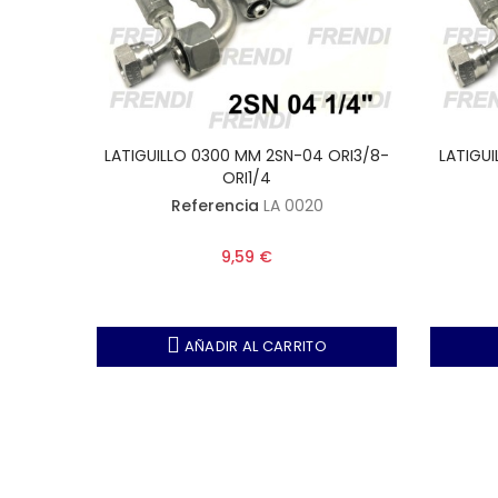
HLR1/4
LATIGUILLO 0300 MM 2SN-04 ORI3/8-
LATIGU
ORI1/4
Referencia
LA 0020
9,59 €
AÑADIR AL CARRITO