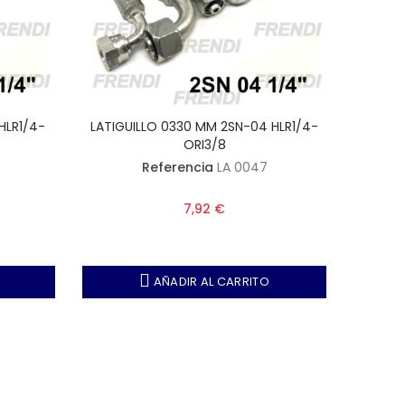
HLR1/4-
LATIGUILLO 0330 MM 2SN-04 HLR1/4-
LATIGU
ORI3/8
Referencia
LA 0047
7,92 €
AÑADIR AL CARRITO