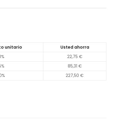
o unitario
Usted ahorra
0%
22,75 €
5%
85,31 €
0%
227,50 €