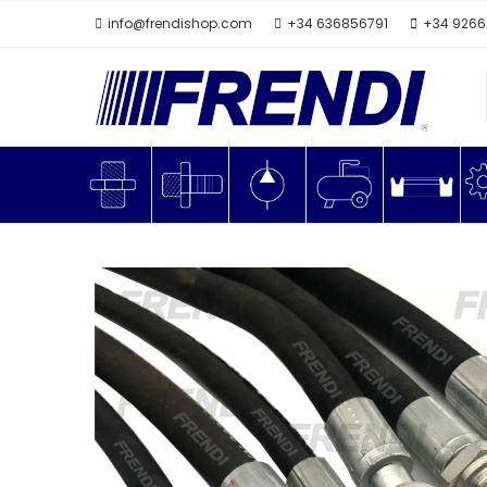
info@frendishop.com
+34 636856791
+34 926