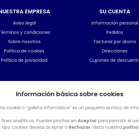
NUESTRA EMPRESA
SU CUENTA
Aviso legal
Información personal
Términos y condiciones
Pedidos
Sobre nosotros
Facturas por abono
Política de cookies
Direcciones
Política de privacidad
Cupones de descuent
Información básica sobre cookies
BOLETÍN
na cookie o “galleta informática” es un pequeño archivo de inf
 fines analíticos. Puedes pinchar en
Aceptar
para permitir el us
ué tipo cookies deseas aceptar o
Rechazar
. Visita nuestra
políti