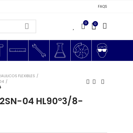
FAQS
0
0
0
RAULICOS FLEXIBLES
G04
4
 2SN-04 HL90º3/8-