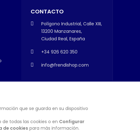
CONTACTO
Polígono Industrial, Calle XIII,
13200 Manzanares,
Ciudad Real, España
+34 926 620 350
o
info@frendishop.com
ormación que se guarda en su dispositivo
SUSCRIBIRSE
o de todas las cookies o en
Configurar
ca de cookies
para más información.