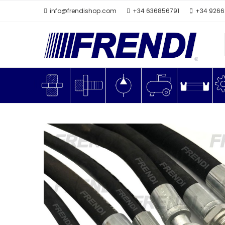
info@frendishop.com
+34 636856791
+34 926