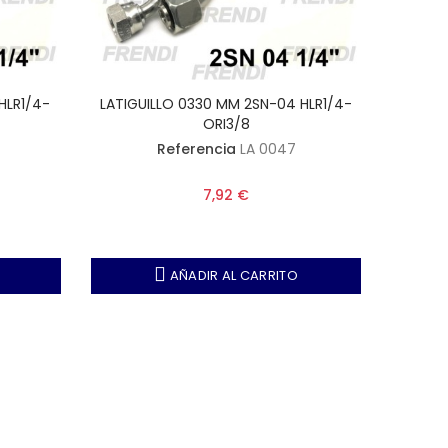
HLR1/4-
LATIGUILLO 0330 MM 2SN-04 HLR1/4-
LATIGU
ORI3/8
Referencia
LA 0047
7,92 €
AÑADIR AL CARRITO