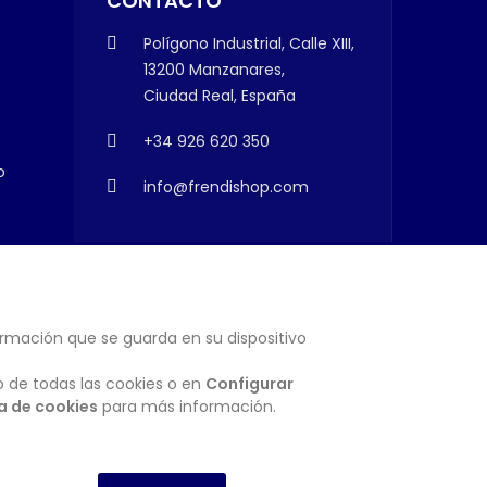
CONTACTO
Polígono Industrial, Calle XIII,
13200 Manzanares,
Ciudad Real, España
+34 926 620 350
o
info@frendishop.com
ormación que se guarda en su dispositivo
SUSCRIBIRSE
o de todas las cookies o en
Configurar
ca de cookies
para más información.