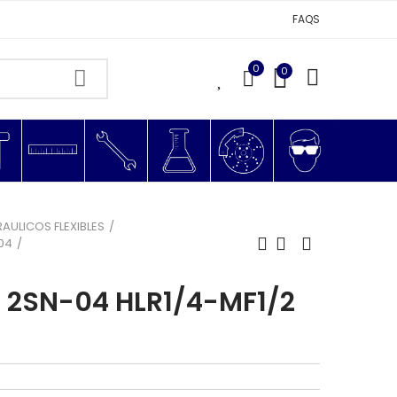
FAQS
0
0
0
RAULICOS FLEXIBLES
G04
 2SN-04 HLR1/4-MF1/2