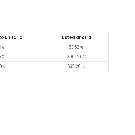
o unitario
Usted ahorra
0%
53,52 €
5%
200,70 €
0%
535,20 €