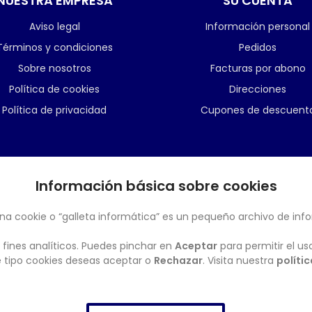
NUESTRA EMPRESA
SU CUENTA
Aviso legal
Información personal
Términos y condiciones
Pedidos
Sobre nosotros
Facturas por abono
Política de cookies
Direcciones
Política de privacidad
Cupones de descuent
Información básica sobre cookies
BOLETÍN
na cookie o “galleta informática” es un pequeño archivo de inf
 fines analíticos. Puedes pinchar en
Aceptar
para permitir el us
ué tipo cookies deseas aceptar o
Rechazar
. Visita nuestra
políti