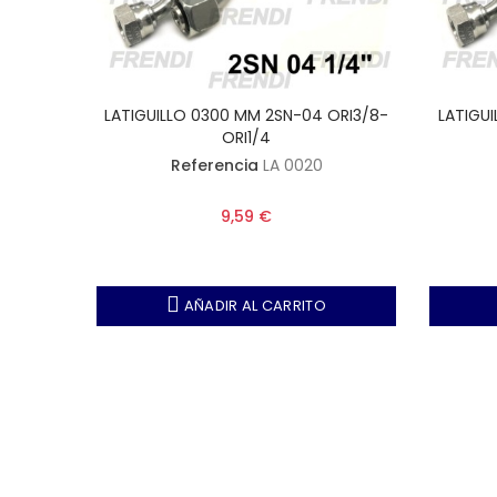
HLR1/4
LATIGUILLO 0300 MM 2SN-04 ORI3/8-
LATIGU
ORI1/4
Referencia
LA 0020
9,59 €
AÑADIR AL CARRITO