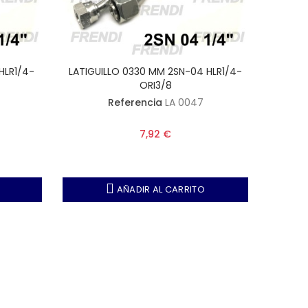
HLR1/4-
LATIGUILLO 0330 MM 2SN-04 HLR1/4-
LATIGU
ORI3/8
Referencia
LA 0047
7,92 €
AÑADIR AL CARRITO