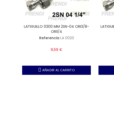
HLR1/4
LATIGUILLO 0300 MM 2SN-04 ORI3/8-
LATIGU
ORI1/4
Referencia
LA 0020
9,59 €
AÑADIR AL CARRITO