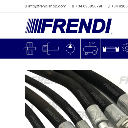
info@frendishop.com
+34 636856791
+34 926