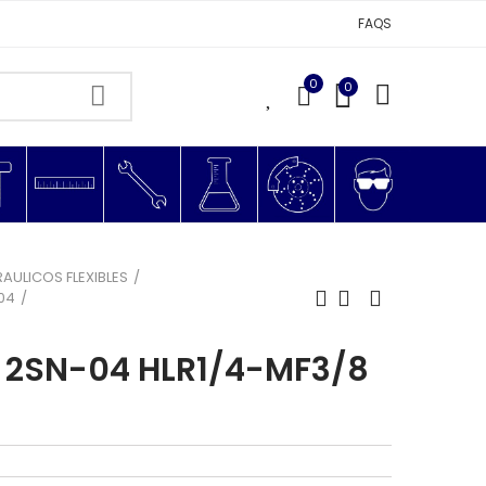
FAQS
0
0
0
RAULICOS FLEXIBLES
G04
 2SN-04 HLR1/4-MF3/8