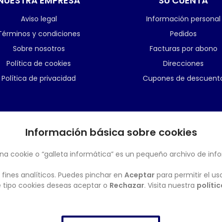
NUESTRA EMPRESA
SU CUENTA
Aviso legal
Información personal
Términos y condiciones
Pedidos
Sobre nosotros
Facturas por abono
Política de cookies
Direcciones
Política de privacidad
Cupones de descuent
Información básica sobre cookies
BOLETÍN
na cookie o “galleta informática” es un pequeño archivo de inf
 fines analíticos. Puedes pinchar en
Aceptar
para permitir el us
ué tipo cookies deseas aceptar o
Rechazar
. Visita nuestra
políti