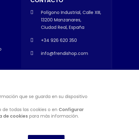
CONTACTO
Polígono Industrial, Calle XIII,
13200 Manzanares,
Ciudad Real, España
+34 926 620 350
o
info@frendishop.com
ormación que se guarda en su dispositivo
SUSCRIBIRSE
o de todas las cookies o en
Configurar
ca de cookies
para más información.