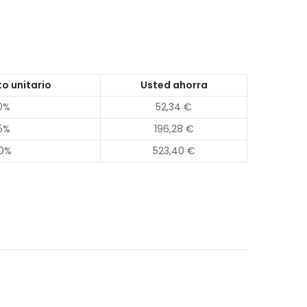
o unitario
Usted ahorra
0%
52,34 €
5%
196,28 €
0%
523,40 €