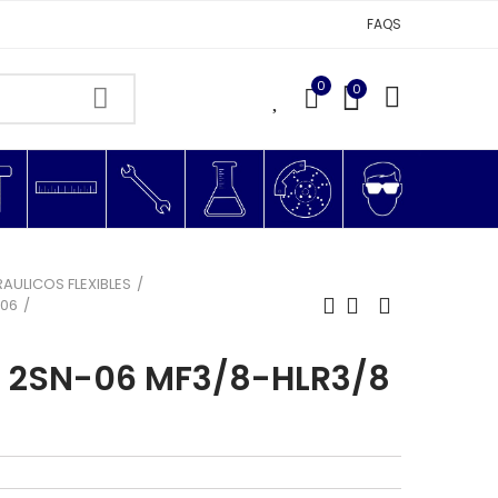
FAQS
0
0
0
RAULICOS FLEXIBLES
G06
M 2SN-06 MF3/8-HLR3/8