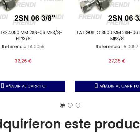
ILLO 4050 MM 2SN-06 MF3/8-
LATIGUILLO 3500 MM 2SN-06 
HLR3/8
MF3/8
Referencia
LA 0055
Referencia
LA 0057
32,26 €
27,35 €
AÑADIR AL CARRITO
AÑADIR AL CARRITO
adquirieron este produ