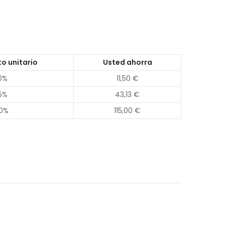
o unitario
Usted ahorra
0%
11,50 €
5%
43,13 €
0%
115,00 €