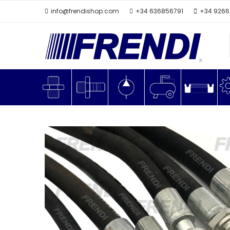
info@frendishop.com
+34 636856791
+34 926