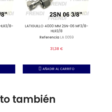
HLR3/8-
LATIGUILLO 4000 MM 2SN-06 MF3/8-
LATIGU
HLR3/8
Referencia
LA 0059
31,38 €
AÑADIR AL CARRITO
cto también