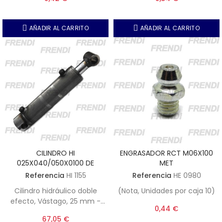
AÑADIR AL CARRITO
AÑADIR AL CARRITO
CILINDRO HI
ENGRASADOR RCT M06X100
025X040/050X0100 DE
MET
Referencia
HI 1155
Referencia
HE 0980
Cilindro hidráulico doble
(Nota, Unidades por caja 10)
efecto, Vástago, 25 mm -
0,44 €
Pistón 40 mm - 100 mm
67,05 €