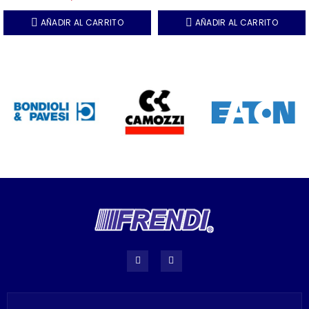
carrera - Bulones 20 mm -
Tomas 3-8 BSPP.
AÑADIR AL CARRITO
AÑADIR AL CARRITO