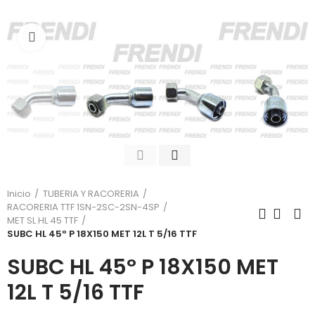
Click para agrandar
Inicio
TUBERIA Y RACORERIA
RACORERIA TTF 1SN-2SC-2SN-4SP
MET SL HL 45 TTF
SUBC HL 45º P 18X150 MET 12L T 5/16 TTF
SUBC HL 45º P 18X150 MET
12L T 5/16 TTF