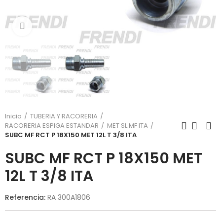
Click para agrandar
Inicio
TUBERIA Y RACORERIA
RACORERIA ESPIGA ESTANDAR
MET SL MF ITA
SUBC MF RCT P 18X150 MET 12L T 3/8 ITA
SUBC MF RCT P 18X150 MET
12L T 3/8 ITA
Referencia:
RA 300A1806