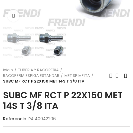
Click para agrandar
Inicio
TUBERIA Y RACORERIA
RACORERIA ESPIGA ESTANDAR
MET SP MF ITA
SUBC MF RCT P 22X150 MET 14S T 3/8 ITA
SUBC MF RCT P 22X150 MET
14S T 3/8 ITA
Referencia:
RA 400A2206