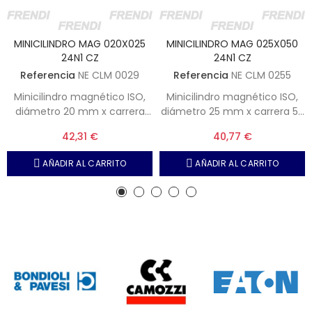
MINICILINDRO MAG 020X025
MINICILINDRO MAG 025X050
24N1 CZ
24N1 CZ
Referencia
NE CLM 0029
Referencia
NE CLM 0255
Minicilindro magnético ISO,
Minicilindro magnético ISO,
diámetro 20 mm x carrera
diámetro 25 mm x carrera 50
100 mm. Serie 24 Camozzi.
mm. Serie 24 Camozzi.
42,31 €
40,77 €
Simple efecto - No
Simple efecto - No
amortiguado
amortiguado
AÑADIR AL CARRITO
AÑADIR AL CARRITO