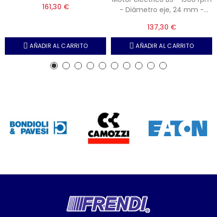
161,30 €
- Diámetro eje, 24 mm -
Brida 200 mm - Tipo motor
137,30 €
90
AÑADIR AL CARRITO
AÑADIR AL CARRITO