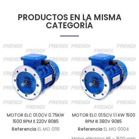
PRODUCTOS EN LA MISMA
CATEGORÍA
MOTOR ELC 01.0CV 0.75KW
MOTOR ELC 01.5CV 1.1 KW 1500
1500 RPM II 220V 80B5
RPM III 380V 90B5
Referencia
EL MO 0119
Referencia
EL MO 0004
Motor eléctrico B5 - 1500 rpm