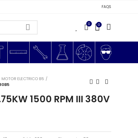
FAQS
0
0
0
MOTOR ELECTRICO B5
 80B5
75KW 1500 RPM III 380V