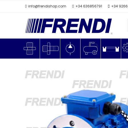
info@frendishop.com
+34 636856791
+34 926