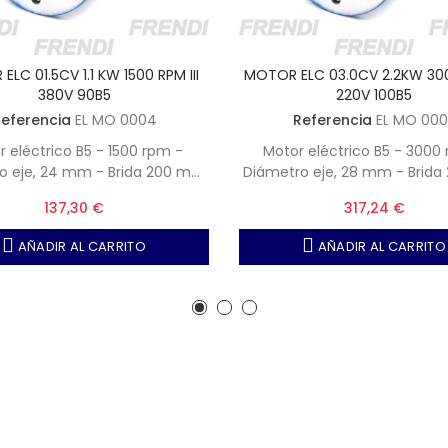
LC 01.5CV 1.1 KW 1500 RPM III
MOTOR ELC 03.0CV 2.2KW 300
380V 90B5
220V 100B5
eferencia
EL MO 0004
Referencia
EL MO 000
r eléctrico B5 - 1500 rpm -
Motor eléctrico B5 - 3000
o eje, 24 mm - Brida 200 mm
Diámetro eje, 28 mm - Brid
- Tipo motor 90
- Tipo motor 100
137,30 €
317,24 €
AÑADIR AL CARRITO
AÑADIR AL CARRITO