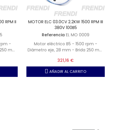
0 RPM II
MOTOR ELC 03.0CV 2.2KW 1500 RPM III
MOTOR E
380V 100B5
5
Referencia
EL MO 0009
 rpm -
Motor eléctrico B5 - 1500 rpm -
Moto
a 250 mm
Diámetro eje, 28 mm - Brida 250 mm
Diámet
- Tipo motor 100
321,16 €
AÑADIR AL CARRITO