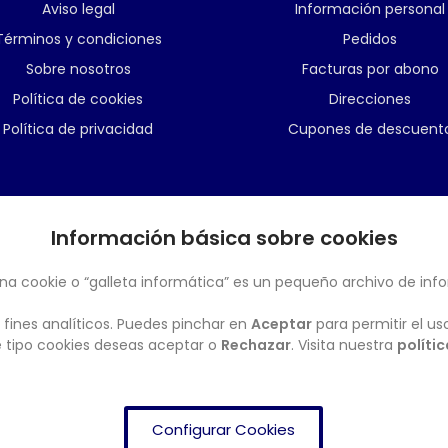
Aviso legal
Información personal
Términos y condiciones
Pedidos
Sobre nosotros
Facturas por abono
Política de cookies
Direcciones
Política de privacidad
Cupones de descuent
Información básica sobre cookies
BOLETÍN
na cookie o “galleta informática” es un pequeño archivo de inf
 fines analíticos. Puedes pinchar en
Aceptar
para permitir el us
ué tipo cookies deseas aceptar o
Rechazar
. Visita nuestra
políti
Configurar Cookies
FRENDISHOP
© Copyright 2024. All Rights Reserved.