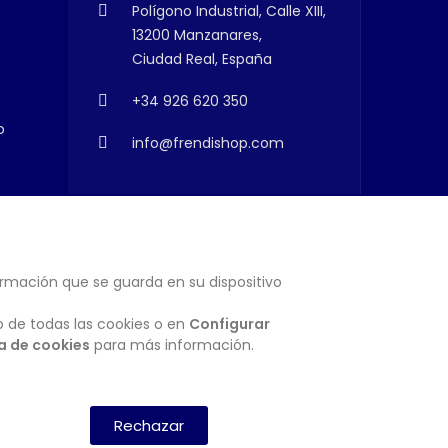
Polígono Industrial, Calle XIII,
13200 Manzanares,
Ciudad Real, España
+34 926 620 350
o
info@frendishop.com
ormación que se guarda en su dispositivo
SUSCRIBIRSE
o de todas las cookies o en
Configurar
ca de cookies
para más información.
Rechazar