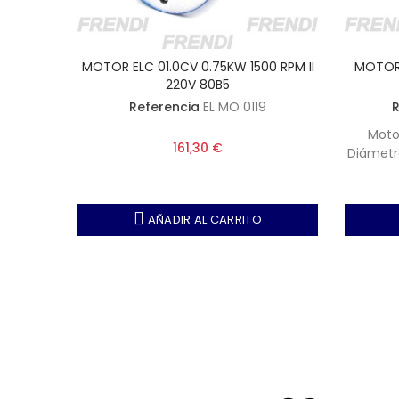
 RPM II
MOTOR ELC 01.0CV 0.75KW 1500 RPM II
MOTOR E
220V 80B5
2
Referencia
EL MO 0119
R
rpm -
Moto
161,30 €
 200 mm
Diámetr
AÑADIR AL CARRITO