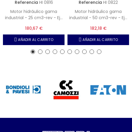
Referencia
HI 0816
Referencia
HI 0822
Motor hidráulico gama
Motor hidráulico gama
industrial - 25 cm3-rev - Eje
industrial - 50 cm3-rev - Eje
25 mm - Chavetero 8 mm -
25 mm - Chavetero 8 mm -
180,67 €
182,18 €
Salidas 1-2" BSP
Salidas 1-2" BSP
AÑADIR AL CARRITO
AÑADIR AL CARRITO