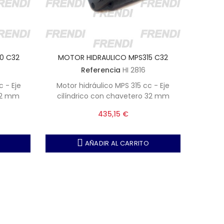
0 C32
MOTOR HIDRAULICO MPS315 C32
MOTO
Referencia
HI 2816
 - Eje
Motor hidráulico MPS 315 cc - Eje
Motor
 32 mm
cilíndrico con chavetero 32 mm
cilí
435,15 €
AÑADIR AL CARRITO