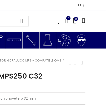
FAQS
0
0
0
OR HIDRAULICO MPS - COMPATIBLE OMS
MPS250 C32
co con chavetero 32 mm