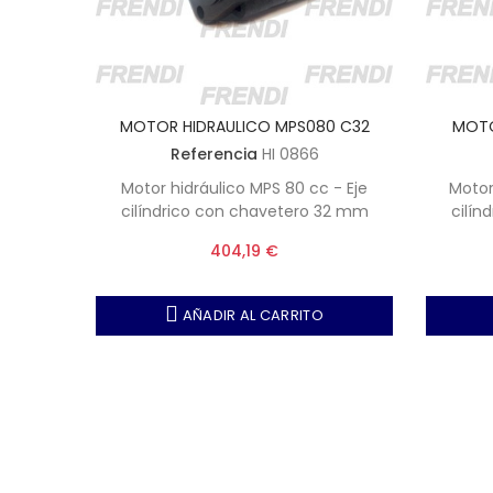
0 C32
MOTOR HIDRAULICO MPS080 C32
MOTO
Referencia
HI 0866
 - Eje
Motor hidráulico MPS 80 cc - Eje
Motor
32 mm
cilíndrico con chavetero 32 mm
cilín
404,19 €
AÑADIR AL CARRITO