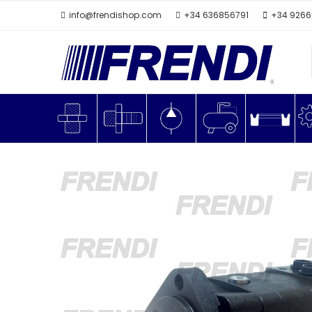
info@frendishop.com
+34 636856791
+34 926