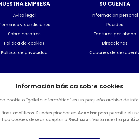
NUESTRA EMPRESA
SU CUENTA
Aviso legal
Información personal
Términos y condiciones
Pedidos
Sobre nosotros
Facturas por abono
Política de cookies
Direcciones
Política de privacidad
Cupones de descuent
Información básica sobre cookies
BOLETÍN
na cookie o “galleta informática” es un pequeño archivo de inf
 fines analíticos. Puedes pinchar en
Aceptar
para permitir el us
ué tipo cookies deseas aceptar o
Rechazar
. Visita nuestra
políti