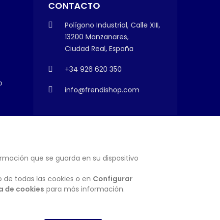
CONTACTO
Polígono Industrial, Calle XIII,
13200 Manzanares,
Ciudad Real, España
+34 926 620 350
o
info@frendishop.com
ormación que se guarda en su dispositivo
SUSCRIBIRSE
o de todas las cookies o en
Configurar
ca de cookies
para más información.