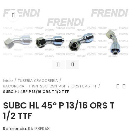
Click para agrandar
Inicio
TUBERIA Y RACORERIA
RACORERIA TTF 1SN-2SC-2SN-4SP
ORS HL 45 TTF
SUBC HL 45º P 13/16 ORS T 1/2 TTF
SUBC HL 45º P 13/16 ORS T
1/2 TTF
Referencia:
RA 1F8FRA8