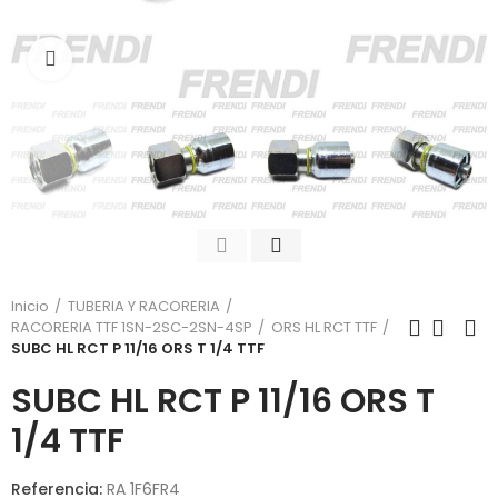
Click para agrandar
Inicio
TUBERIA Y RACORERIA
RACORERIA TTF 1SN-2SC-2SN-4SP
ORS HL RCT TTF
SUBC HL RCT P 11/16 ORS T 1/4 TTF
SUBC HL RCT P 11/16 ORS T
1/4 TTF
Referencia:
RA 1F6FR4