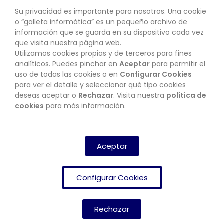
Su privacidad es importante para nosotros. Una cookie
o “galleta informática” es un pequeño archivo de
información que se guarda en su dispositivo cada vez
que visita nuestra página web.
Utilizamos cookies propias y de terceros para fines
CONTACTO
analíticos. Puedes pinchar en
Aceptar
para permitir el
uso de todas las cookies o en
Configurar Cookies
para ver el detalle y seleccionar qué tipo cookies
deseas aceptar o
Rechazar
. Visita nuestra
política de
BOLETÍN
cookies
para más información.
SUSCRIBIRSE
Aceptar
Configurar Cookies
Rechazar
FRENDISHOP
© Copyright 2024. All Rights Reserved.