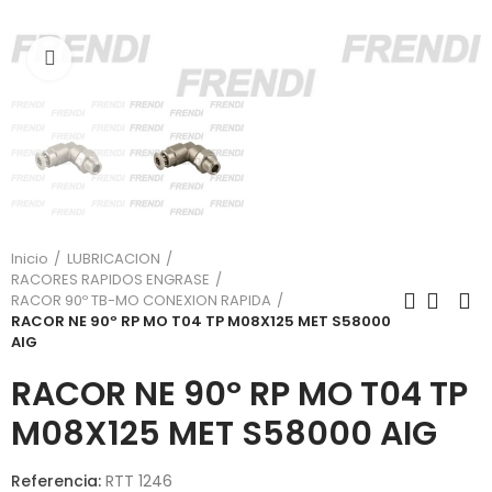
Click para agrandar
Inicio
LUBRICACION
RACORES RAPIDOS ENGRASE
RACOR 90º TB-MO CONEXION RAPIDA
RACOR NE 90º RP MO T04 TP M08X125 MET S58000
AIG
RACOR NE 90º RP MO T04 TP
M08X125 MET S58000 AIG
Referencia:
RTT 1246