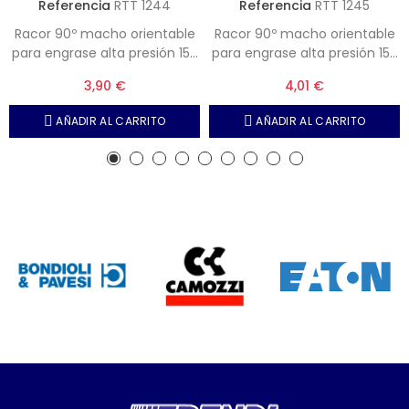
Referencia
RTT 1244
Referencia
RTT 1245
Racor 90º macho orientable
Racor 90º macho orientable
para engrase alta presión 150
para engrase alta presión 150
bar fluidos - 30 bar aire. Tubo
bar fluidos - 30 bar aire. Tubo
3,90 €
4,01 €
4 mm - Rosca M6x100
6 mm - Rosca M8x100
AÑADIR AL CARRITO
AÑADIR AL CARRITO