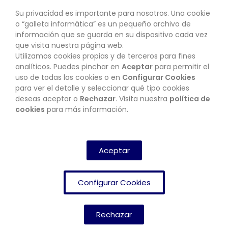
Su privacidad es importante para nosotros. Una cookie
o “galleta informática” es un pequeño archivo de
información que se guarda en su dispositivo cada vez
que visita nuestra página web.
Utilizamos cookies propias y de terceros para fines
CONTACTO
analíticos. Puedes pinchar en
Aceptar
para permitir el
uso de todas las cookies o en
Configurar Cookies
para ver el detalle y seleccionar qué tipo cookies
deseas aceptar o
Rechazar
. Visita nuestra
política de
BOLETÍN
cookies
para más información.
SUSCRIBIRSE
Aceptar
Configurar Cookies
Rechazar
FRENDISHOP
© Copyright 2024. All Rights Reserved.