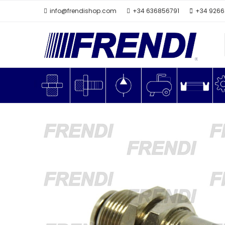
info@frendishop.com
+34 636856791
+34 926