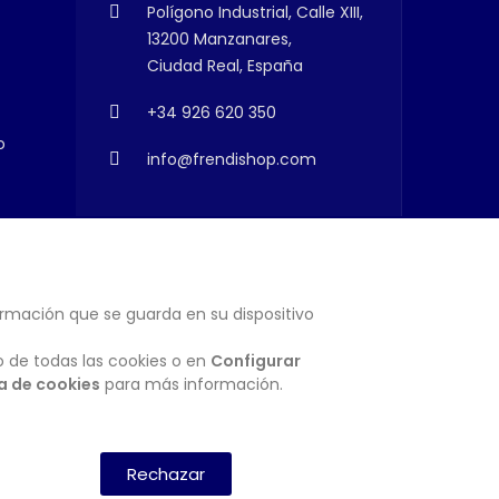
Polígono Industrial, Calle XIII,
13200 Manzanares,
Ciudad Real, España
+34 926 620 350
o
info@frendishop.com
ormación que se guarda en su dispositivo
SUSCRIBIRSE
o de todas las cookies o en
Configurar
ca de cookies
para más información.
Rechazar