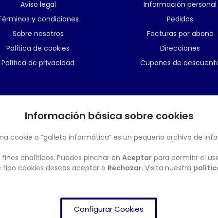
Aviso legal
Información personal
Términos y condiciones
Pedidos
Sobre nosotros
Facturas por abono
Política de cookies
Direcciones
Política de privacidad
Cupones de descuent
Información básica sobre cookies
BOLETÍN
na cookie o “galleta informática” es un pequeño archivo de inf
 fines analíticos. Puedes pinchar en
Aceptar
para permitir el us
ué tipo cookies deseas aceptar o
Rechazar
. Visita nuestra
políti
Configurar Cookies
FRENDISHOP
© Copyright 2024. All Rights Reserved.