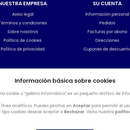
NUESTRA EMPRESA
SU CUENTA
Aviso legal
Información personal
Términos y condiciones
Pedidos
Sobre nosotros
Facturas por abono
Política de cookies
Direcciones
Política de privacidad
Cupones de descuent
Información básica sobre cookies
BOLETÍN
na cookie o “galleta informática” es un pequeño archivo de inf
 fines analíticos. Puedes pinchar en
Aceptar
para permitir el us
ué tipo cookies deseas aceptar o
Rechazar
. Visita nuestra
políti