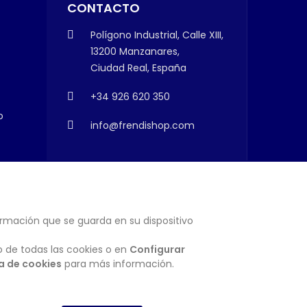
CONTACTO
Polígono Industrial, Calle XIII,
13200 Manzanares,
Ciudad Real, España
+34 926 620 350
o
info@frendishop.com
ormación que se guarda en su dispositivo
SUSCRIBIRSE
o de todas las cookies o en
Configurar
ca de cookies
para más información.