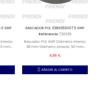
.0 SWP
RASCADOR POL 038X050X07.5 SWP
RASCA
Referencia
720339
Rascador POL SWP Diámetro interior,
Rascador POL 
38 mm Diámetro exterior, 50 mm
40 mm Diámetro exteri
Altura, 7.5 mm
4,86 €
AÑADIR AL CARRITO