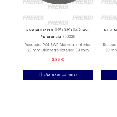
.0 SWP
RASCADOR POL 025X039X04.2 SWP
RASCA
Referencia
720336
Rascador POL SWP Diámetro interior,
Rascador POL S
25 mm Diámetro exterior, 39 mm
30 mm Diámetro exterior,
Altura, 4.2 mm
3,86 €
AÑADIR AL CARRITO