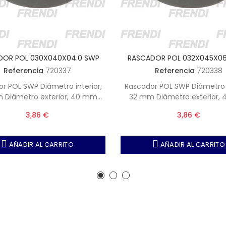
DOR POL 030X040X04.0 SWP
RASCADOR POL 032X045X06
Referencia
720337
Referencia
720338
WP Diámetro interior,
Rascador POL SWP Diámetro interior,
 40 mm
32 mm Diámetro exterior, 45 mm
Altura, 4.0 mm
Altura, 6.0 mm
3,86 €
3,86 €
AÑADIR AL CARRITO
AÑADIR AL CARRITO